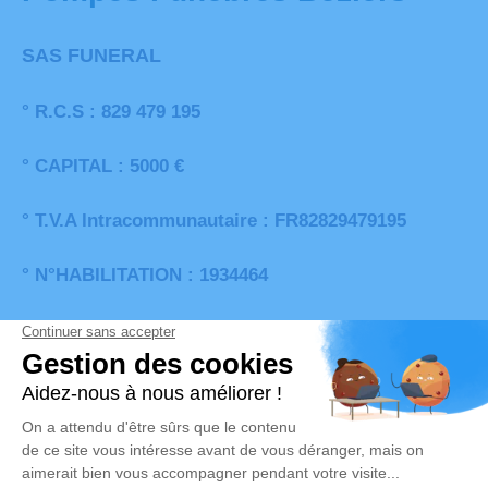
SAS FUNERAL
° R.C.S : 829 479 195
° CAPITAL : 5000 €
° T.V.A Intracommunautaire : FR82829479195
° N°HABILITATION : 1934464
° ORIAS : 17003955
Contact
Mentions Légales
Politique de