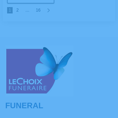
1
2
…
16
FUNERAL