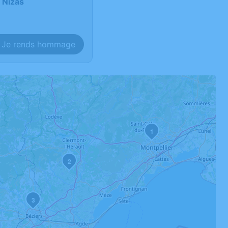
e Nizas
Je rends hommage
1
2
3