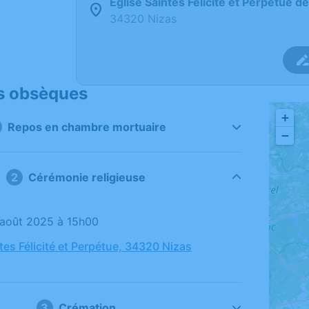
Église Saintes Félicité et Perpétue d
34320 Nizas
s obsèques
+
Repos en chambre mortuaire
−
Cérémonie religieuse
11 août 2025 à 15h00
tes Félicité et Perpétue, 34320 Nizas
Crémation