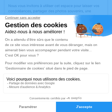
Nous vous invitons à utiliser cet espace pour laisser vos
condoléances, partager des photos souvenirs, une
anecdote ou exprimer vos pensées à travers des poèmes
ou des textes. Cet endroit est un lieu d'expression dédié à
honorer la mémoire de Michel GOMEZ.
Je rends hommage
Cérémonie religieuse
mercredi 25 janvier 2023 à 09h30
Crematorium le Pech Bleu de Beziers
34500 Beziers
Je rends hommage
15
Déroulé des obsèques
Faire-part
Hommages