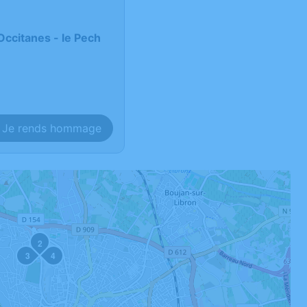
citanes - le Pech
Je rends hommage
2
3
4