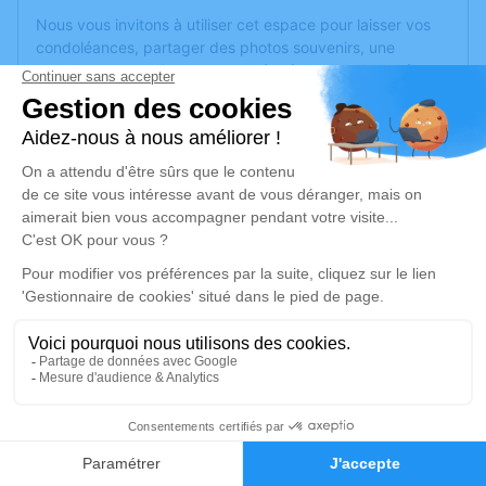
Nous vous invitons à utiliser cet espace pour laisser vos
condoléances, partager des photos souvenirs, une
anecdote ou exprimer vos pensées à travers des poèmes
ou des textes. Cet endroit est un lieu d'expression dédié à
honorer la mémoire de Julie RASSINOUX.
Je rends hommage
Cérémonie civile
mardi 14 octobre 2025 à 08h15
Chambre Funéraire des Communes
Occitanes - le Pech Bleu de Béziers
1 Rue Alain Colas
34500 Béziers
14
Je rends hommage
Faire-part
Hommages