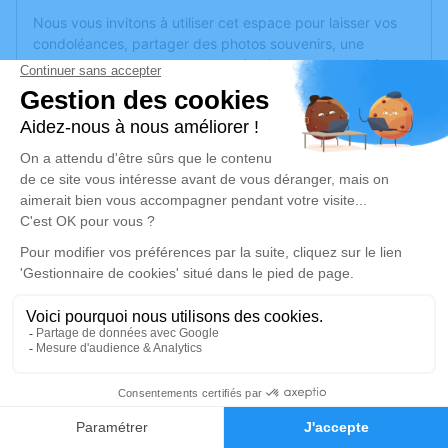
Nous vous invitons à utiliser cet espace pour laisser vos
condoléances, partager des photos souvenirs, une
anecdote ou exprimer vos pensées à travers des poèmes
ou des textes. Cet endroit est un lieu d'expression dédié à
honorer la mémoire de Josette COINDARD.
Je rends hommage
Cérémonie religieuse
mercredi 12 juillet 2023 à 16h30
Complexe Funéraire de Grammont de
Montpellier
1 Avenue Albert Einstein
34000 Montpellier
1
Je rends hommage
Faire-part
Hommages