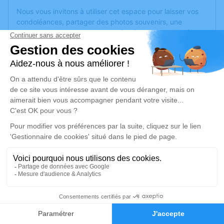
Nous vous invitons à utiliser cet espace pour laisser vos
condoléances, partager des photos souvenirs, une
anecdote ou exprimer vos pensées à travers des poèmes
ou des textes. Cet endroit est un lieu d'expression dédié à
honorer la mémoire de Jacques GUY.
Je rends hommage
Cérémonie religieuse
samedi 09 mars 2024 à 11h30
Chambre Funéraire des Communes
Occitanes - le Pech Bleu de Béziers
Route de Corneilhan
34500 Béziers
1
Je rends hommage
Faire-part
Hommages