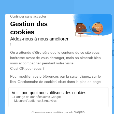
Déroulé de
Le mardi 
Église Sai
Béziers