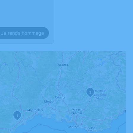
Je rends hommage
2
1