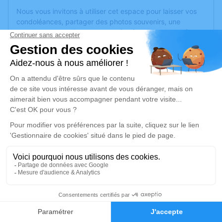
Nous vous invitons à utiliser cet espace pour laisser vos
condoléances, partager des photos souvenirs, une
anecdote ou exprimer vos pensées à travers des poèmes
ou des textes. Cet endroit est un lieu d'expression dédié à
honorer la mémoire d’Andréa LEGRAND.
Je rends hommage
Cérémonie religieuse
lundi 06 mars 2023 à 16h00
Chambre Funéraire des Communes
Occitanes - le Pech Bleu de Béziers
Route de Corneilhan
34500 Béziers
1
Je rends hommage
Faire-part
Hommages